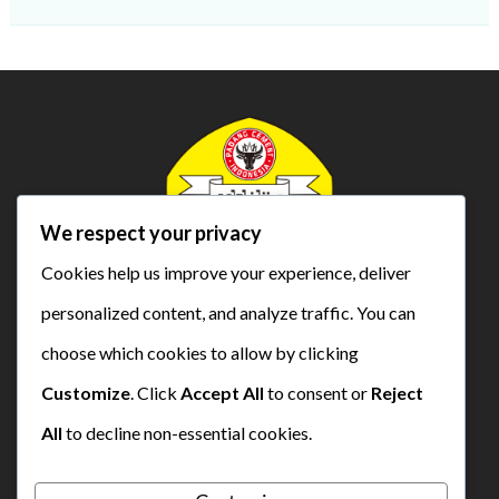
We respect your privacy
Cookies help us improve your experience, deliver
SD Bustanul Ulum
personalized content, and analyze traffic. You can
Semen Padang
choose which cookies to allow by clicking
Customize
. Click
Accept All
to consent or
Reject
All
to decline non-essential cookies.
yisp@semenpadangschools.id