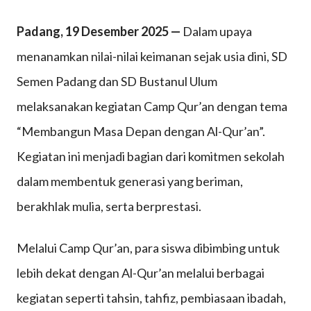
Memb
Padang, 19 Desember 2025 —
Dalam upaya
Masa
menanamkan nilai-nilai keimanan sejak usia dini, SD
Depa
Semen Padang dan SD Bustanul Ulum
denga
melaksanakan kegiatan Camp Qur’an dengan tema
Al-
“Membangun Masa Depan dengan Al-Qur’an”.
Qur’an
Kegiatan ini menjadi bagian dari komitmen sekolah
Camp
dalam membentuk generasi yang beriman,
Qur’a
berakhlak mulia, serta berprestasi.
SD
Semen
Melalui Camp Qur’an, para siswa dibimbing untuk
Padan
lebih dekat dengan Al-Qur’an melalui berbagai
dan
kegiatan seperti tahsin, tahfiz, pembiasaan ibadah,
SD